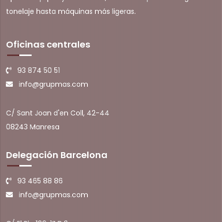
tonelaje hasta máquinas más ligeras.
Oficinas centrales
93 874 50 51
info@grupmas.com
C/ Sant Joan d'en Coll, 42-44
08243 Manresa
Delegación Barcelona
93 465 88 86
info@grupmas.com